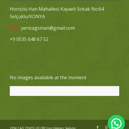
Horozlu Han Mahallesi Kayaeli Sokak No:64
Selçuklu/KONYA
Mail:
yenicagsinan@gmail.com
+9 0535 648 67 52
No images available at the moment
Bizi Takip Edin!
YENİ ÇAĞ TENTE-2017©Tüm Hakları Saklıdır.