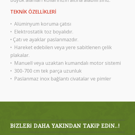
TEKNİK ÖZELLİKLERİ
• Alüminyum koruma çatısı
• Elektrostatik toz boyalıdır.
• Çatı ve ayaklar paslanmazdır.
• Hareket edebilen veya yere sabitlenen çelik
plakalar.
• Manuell veya uzaktan kumandalı motor sistemi
• 300-700 cm tek parça uzunluk
• Paslanmaz inox bağlantı civatalar ve pimler
BIZLERI DAHA YAKINDAN TAKIP EDIN..!