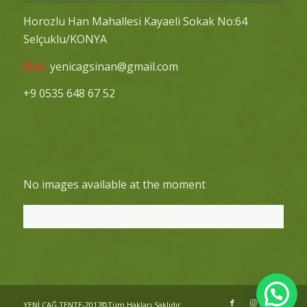
Horozlu Han Mahallesi Kayaeli Sokak No:64
Selçuklu/KONYA
Mail:
yenicagsinan@gmail.com
+9 0535 648 67 52
No images available at the moment
Bizi Takip Edin!
YENİ ÇAĞ TENTE-2017©Tüm Hakları Saklıdır.