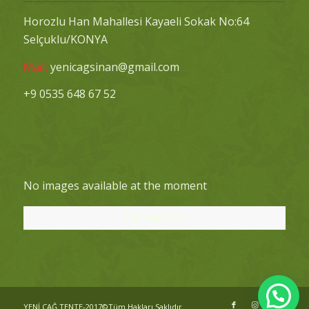
Horozlu Han Mahallesi Kayaeli Sokak No:64
Selçuklu/KONYA
Mail:
yenicagsinan@gmail.com
+9 0535 648 67 52
No images available at the moment
Bizi Takip Edin!
YENİ ÇAĞ TENTE-2017©Tüm Hakları Saklıdır.