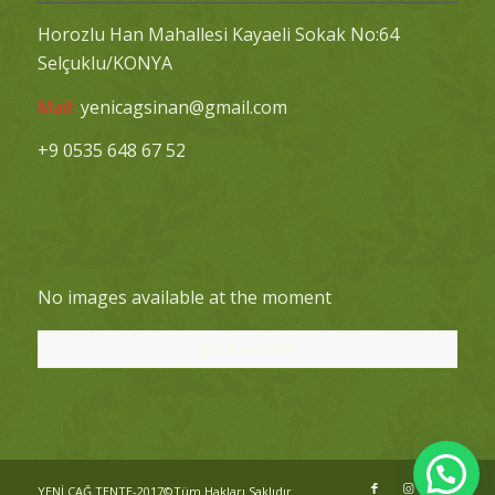
Horozlu Han Mahallesi Kayaeli Sokak No:64
Selçuklu/KONYA
Mail:
yenicagsinan@gmail.com
+9 0535 648 67 52
No images available at the moment
Bizi Takip Edin!
YENİ ÇAĞ TENTE-2017©Tüm Hakları Saklıdır.