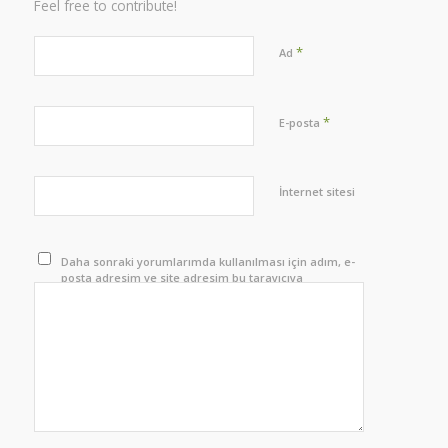
Feel free to contribute!
*
Ad
*
E-posta
İnternet sitesi
Daha sonraki yorumlarımda kullanılması için adım, e-
posta adresim ve site adresim bu tarayıcıya
kaydedilsin.