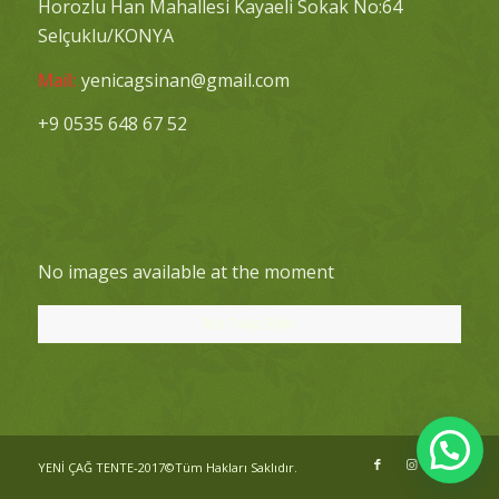
Horozlu Han Mahallesi Kayaeli Sokak No:64
Selçuklu/KONYA
Mail:
yenicagsinan@gmail.com
+9 0535 648 67 52
No images available at the moment
Bizi Takip Edin!
YENİ ÇAĞ TENTE-2017©Tüm Hakları Saklıdır.